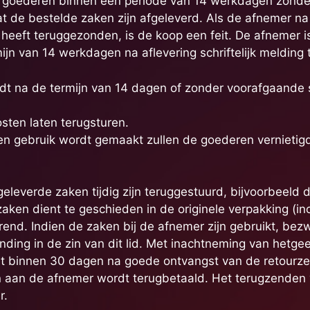
e goederen binnen een periode van 14 werkdagen zonde
t de bestelde zaken zijn afgeleverd. Als de afnemer na
heeft teruggezonden, is de koop een feit. De afnemer i
jn van 14 werkdagen na aflevering schriftelijk melding 
t na de termijn van 14 dagen of zonder voorafgaande sch
ten laten terugsturen.
en gebruik wordt gemaakt zullen de goederen vernietig
eleverde zaken tijdig zijn teruggestuurd, bijvoorbeeld
ken dient te geschieden in de originele verpakking (in
rend. Indien de zaken bij de afnemer zijn gebruikt, be
binding in de zin van dit lid. Met inachtneming van hetge
at binnen 30 dagen na goede ontvangst van de retourz
n aan de afnemer wordt terugbetaald. Het terugzenden
r.