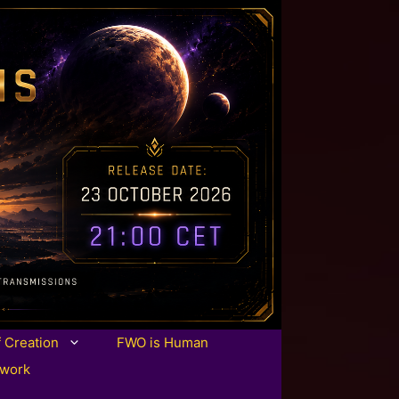
f Creation
FWO is Human
twork