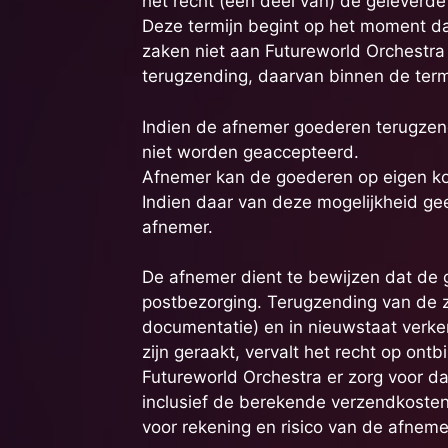
het recht (een deel van) de geleverd
Deze termijn begint op het moment da
zaken niet aan Futureworld Orchestra 
terugzending, daarvan binnen de termi
Indien de afnemer goederen terugzend
niet worden geaccepteerd.
Afnemer kan de goederen op eigen kos
Indien daar van deze mogelijkheid ge
afnemer.
De afnemer dient te bewijzen dat de g
postbezorging. Terugzending van de za
documentatie) en in nieuwstaat verke
zijn geraakt, vervalt het recht op ont
Futureworld Orchestra er zorg voor d
inclusief de berekende verzendkoste
voor rekening en risico van de afneme