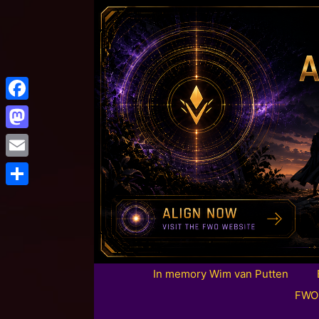
Facebook
Mastodon
Email
Share
In memory Wim van Putten
FWO