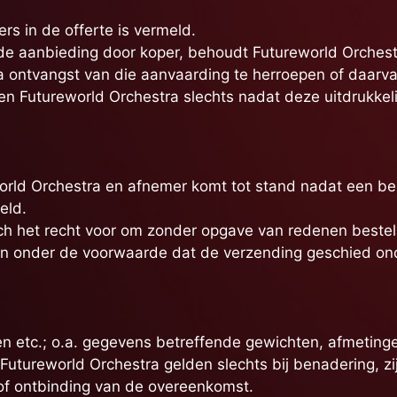
ders in de offerte is vermeld.
ende aanbieding door koper, behoudt Futureworld Orchest
 ontvangst van die aanvaarding te herroepen of daarvan
 Futureworld Orchestra slechts nadat deze uitdrukkelijk 
rld Orchestra en afnemer komt tot stand nadat een bes
eld.
ch het recht voor om zonder opgave van redenen bestell
ren onder de voorwaarde dat de verzending geschied ond
gen etc.; o.a. gegevens betreffende gewichten, afmeting
n Futureworld Orchestra gelden slechts bij benadering, z
 of ontbinding van de overeenkomst.