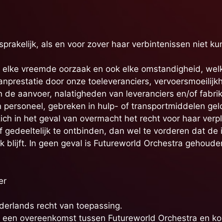
nsprakelijk, als en voor zover haar verbintenissen nie
lke vreemde oorzaak en ook elke omstandigheid, welke i
anprestatie door onze toeleveranciers, vervoersmoeilij
 de aanvoer, nalatigheden van leveranciers en/of fabri
personeel, gebreken in hulp- of transportmiddelen geld
ch in het geval van overmacht het recht voor haar verpl
 gedeeltelijk te ontbinden, dan wel te vorderen dat d
jk blijft. In geen geval is Futureworld Orchestra gehou
er
derlands recht van toepassing.
it een overeenkomst tussen Futureworld Orchestra en kop