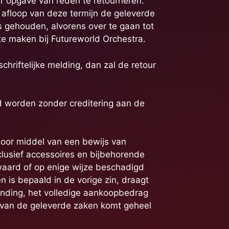
r opgave van reden te retourneren.
 afloop van deze termijn de geleverde
s gehouden, alvorens over te gaan tot
te maken bij Futureworld Orchestra.
riftelijke melding, dan zal de retour
d worden zonder creditering aan de
 door middel van een bewijs van
clusief accessoires en bijbehorende
zwaard of op enige wijze beschadigd
en is bepaald in de vorige zin, draagt
ending, het volledige aankoopbedrag
 van de geleverde zaken komt geheel